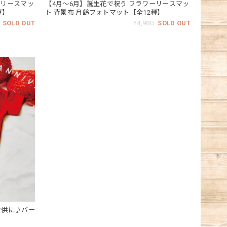
ーリースマッ
【4月～6月】誕生花で祝う フラワーリースマッ
種】
ト 背景布 月齢フォトマット【全12種】
SOLD OUT
¥4,980
SOLD OUT
のお供に♪バー