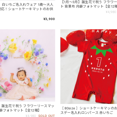
【1月～3月】誕生花で祝う フラワ
0 ］白いちご名入れウェア 1歳～大人
ト 背景布 月齢フォトマット【全12
対応！ショートケーキマットのお供
¥4,980
¥3,900
】誕生花で祝う フラワーリースマッ
［ 80size ］ショートケーキマッ
 月齢フォトマット【全12種】
スデー名入れロンパース 赤いちご
¥4,980
SOLD OUT