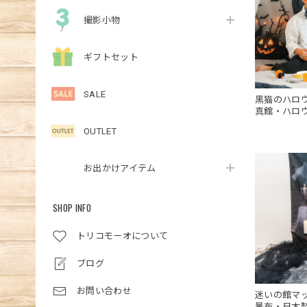
撮影小物
ギフトセット
SALE
黒猫のハロ
真館・ハロ
OUTLET
お出かけアイテム
SHOP INFO
トリコモーオについて
ブログ
お問い合わせ
迷いの館マ
景布・日本