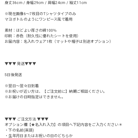
身丈36cm / 身幅29cm / 肩幅24cm / 袖丈11cm
※現在画像6～7枚目のTシャツタイプのみ
マヨボトルのようにワンピース風で着用
素材：ほどよい厚さの綿100％
印刷：赤色（耐久性に優れたシートを使用）
お届内容：名入れウェア1枚（マットや帽子は別途オプション）
▼▼▼ 発送▼▼▼
5日後発送
※翌日～翌々日到着
※お祝いが近い方は、【ご注文前に】納期ご相談ください。
※お届けの日時指定はできません。
▼▼▼ ご注文方法 ▼▼▼
オプション欄【★名入れ入力】の項目へ下記内容をご入力ください＊
・下の名前(英語)
・生年月日またはお祝いの日のどちらか