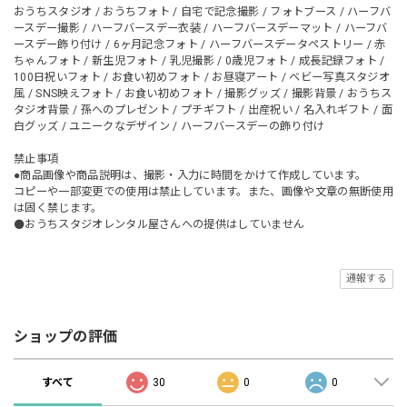
おうちスタジオ / おうちフォト / 自宅で記念撮影 / フォトブース / ハーフバ
ースデー撮影 / ハーフバースデー衣装 / ハーフバースデーマット / ハーフバ
ースデー飾り付け / 6ヶ月記念フォト / ハーフバースデータペストリー / 赤
ちゃんフォト / 新生児フォト / 乳児撮影 / 0歳児フォト / 成長記録フォト /
100日祝いフォト / お食い初めフォト / お昼寝アート / ベビー写真スタジオ
風 / SNS映えフォト / お食い初めフォト / 撮影グッズ / 撮影背景 / おうちス
タジオ背景 / 孫へのプレゼント / プチギフト / 出産祝い / 名入れギフト / 面
白グッズ / ユニークなデザイン / ハーフバースデーの飾り付け
禁止事項
●商品画像や商品説明は、撮影・入力に時間をかけて作成しています。
コピーや一部変更での使用は禁止しています。また、画像や文章の無断使用
は固く禁じます。
⚫️おうちスタジオレンタル屋さんへの提供はしていません
通報する
ショップの評価
すべて
30
0
0