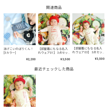
関連商品
【部屋着にもなる名入
泳げこいのぼりくん！
【部屋着にもなる名入
れウェア03】 3点セッ
[3カラー]
れウェア01】 3点セッ
トがおすすめ / 帽子あ
トがおすすめ / 帽子あ
¥3,500
¥2,200
¥3,500
り / ハーフバースデー
り / ハーフバースデー
衣装 / サラダマット 野
衣装 / おうちスタジオ
菜背景
最近チェックした商品