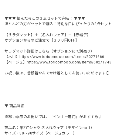
▼▼▼ 悩んだらこの３点セットで完結！ ▼▼▼
ほとんどの方がセットで購入！特別な日にぴったりの3点セット
【サラダマット】＋【名入れウェア】＋【赤帽子】
オプションからのご注文で［３００円OFF］
サラダマット詳細はこちら（オプションにて別売り）
【木目】
https://www.toricomooo.com/items/50271666
【ベージュ】
https://www.toricomooo.com/items/50271743
お祝い後は、普段着やおでかけ着としてお使いいただけます〇
▼ 商品詳細
※寒い季節のお祝いでは、「インナー着用」がおすすめ♪
商品名：半袖Tシャツ 名入れウェア（デザインno.1）
サイズ：80～90サイズ（ベージュカラー）