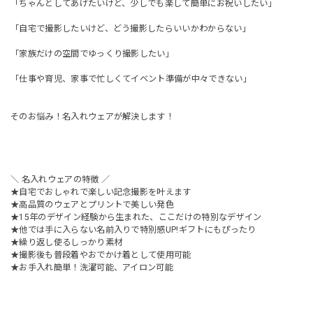
「ちゃんとしてあげたいけど、少しでも楽して簡単にお祝いしたい」
「自宅で撮影したいけど、どう撮影したらいいかわからない」
「家族だけの空間でゆっくり撮影したい」
「仕事や育児、家事で忙しくてイベント準備が中々できない」
そのお悩み！名入れウェアが解決します！
＼ 名入れウェアの特徴 ／
★自宅でおしゃれで楽しい記念撮影を叶えます
★高品質のウェアとプリントで美しい発色
★15年のデザイン経験から生まれた、ここだけの特別なデザイン
★他では手に入らない名前入りで特別感UP!ギフトにもぴったり
★繰り返し使るしっかり素材
★撮影後も普段着やおでかけ着として使用可能
★お手入れ簡単！洗濯可能、アイロン可能