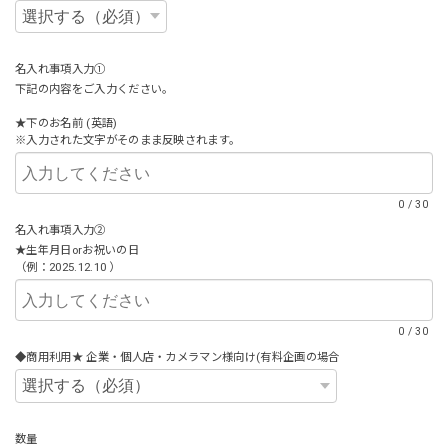
名入れ事項入力①
下記の内容をご入力ください。
★下のお名前 (英語)
※入力された文字がそのまま反映されます。
0
/
30
名入れ事項入力②
★生年月日orお祝いの日
（例：2025.12.10 ）
0
/
30
◆商用利用★ 企業・個人店・カメラマン様向け(有料企画の場合
数量