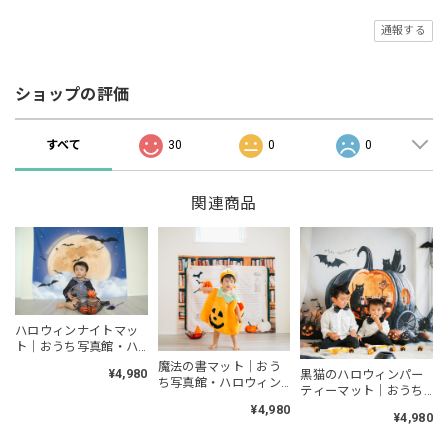
通報する
ショップの評価
すべて
30
0
0
関連商品
ハロウィンナイトマッ
ト｜おうち写真館・ハ
ロウィン背景布・日本
魔法の書マット｜おう
¥4,980
黒猫のハロウィンパー
製
ち写真館・ハロウィン
ティーマット｜おうち
背景布・日本製
写真館・ハロウィン背
¥4,980
¥4,980
景布・日本製