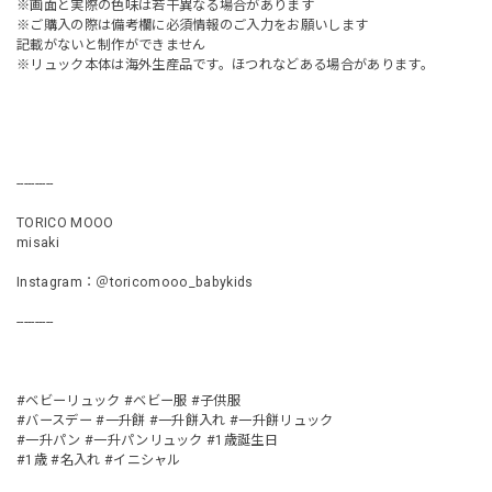
※画面と実際の色味は若干異なる場合があります
※ご購入の際は備考欄に必須情報のご入力をお願いします
記載がないと制作ができません
※リュック本体は海外生産品です。ほつれなどある場合があります。
----------
TORICO MOOO
misaki
Instagram：＠toricomooo_babykids
----------
#ベビーリュック #ベビー服 #子供服
#バースデー #一升餅 #一升餅入れ #一升餅リュック
#一升パン #一升パンリュック #1歳誕生日
#1歳 #名入れ #イニシャル