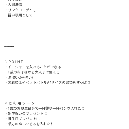
・入園準備
・リンクコーデとして
・習い事用として
----------
⚐ P O I N T
・イニシャルを入れることができる
・1歳のお子様から大人まで使える
・洗濯OK(手洗い)
・お着替えやペットボトルA4サイズの書類もすっぽり
⚐ ご 利 用 シ ー ン
・1歳のお誕生日会で一升餅や一升パンを入れたり
・出産祝いのプレゼントに
・誕生日プレゼントに
・相方のぬいぐるみを入れたり