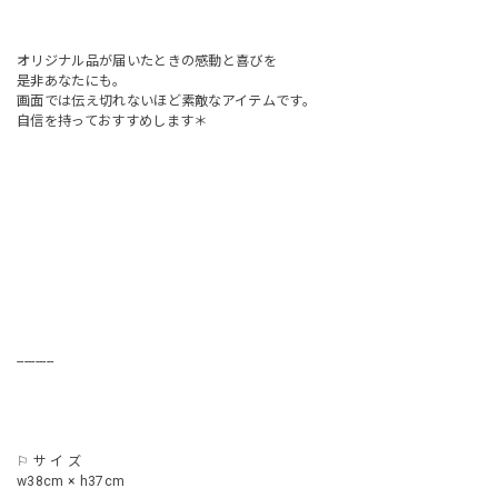
オリジナル品が届いたときの感動と喜びを
是非あなたにも。
画面では伝え切れないほど素敵なアイテムです。
自信を持っておすすめします＊
----------
⚐ サ イ ズ
w38cm × h37cm