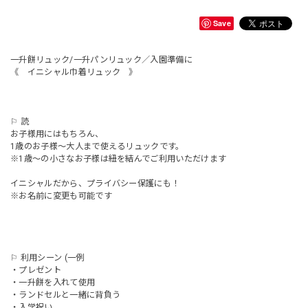
Save
一升餅リュック/一升パンリュック／入園準備に
《 イニシャル巾着リュック 》
⚐ 読
お子様用にはもちろん、
1歳のお子様〜大人まで使えるリュックです。
※1歳〜の小さなお子様は紐を結んでご利用いただけます
イニシャルだから、プライバシー保護にも！
※お名前に変更も可能です
⚐ 利用シーン (一例
・プレゼント
・一升餅を入れて使用
・ランドセルと一緒に背負う
・入学祝い