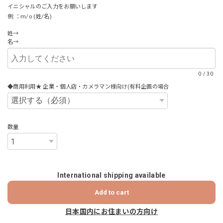
イニシャルのご入力をお願いします
例:：m/o (姓/名)
姓→
名→
0
/
30
◆商用利用★ 企業・個人店・カメラマン様向け(有料企画の場合
数量
International shipping available
Add to cart
日本国内にお住まいの方向け