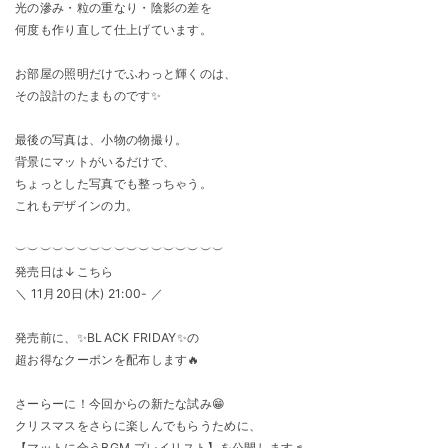
光の滲み・粒の重なり・陰影の差を
何度も作り直して仕上げています。
お部屋の照明だけでふわっと輝くのは、
その設計のたまものです✨
最後の写真は、小物の物撮り。
背景にマットがいるだけで、
ちょっとした写真でも整っちゃう。
これもデザインの力。
︶︶︶︶︶︶︶︶︶︶︶︶︶︶︶︶︶
発売日は↓こちら
＼ 11月20日(木) 21:00- ／
発売前に、✨️BLACK FRIDAY✨️の
超お得なクーポンを配布します🔥
さーらーに！今回からの新たな試み😁
クリスマスをさらに楽しんでもらうために、
【マットに合うBGM プレイリスト】を公開します♬