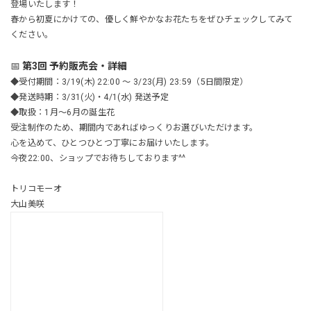
登場いたします！
春から初夏にかけての、優しく鮮やかなお花たちをぜひチェックしてみて
ください。
📅
第3回 予約販売会・詳細
◆受付期間：3/19(木) 22:00 〜 3/23(月) 23:59（5日間限定）
◆発送時期：3/31(火)・4/1(水) 発送予定
◆取扱：1月〜6月の誕生花
受注制作のため、期間内であればゆっくりお選びいただけます。
心を込めて、ひとつひとつ丁寧にお届けいたします。
今夜22:00、ショップでお待ちしております^^
トリコモーオ
大山美咲