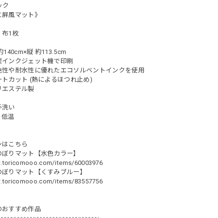
ック
と屏風マット》
布1枚
40cm×縦 約113.5cm
型インクジェット機で印刷
耐水性に優れたエコソルベントインクを使用
トカット (熱によるほつれ止め)
リエステル製
手洗い
：低温
ンはこちら
のぼりマット【水色カラー】
w.toricomooo.com/items/60003976
のぼりマット【くすみブルー】
w.toricomooo.com/items/83557756
のおすすめ作品