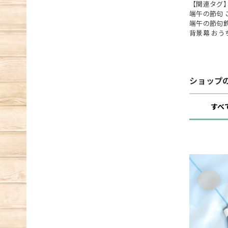
【関連タグ
端午の節句 
端午の節句飾
背景幕 おう
ショップ
すべ