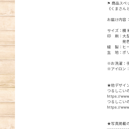
⚑ 商品スペ
《くまさん
お届け内容：
サイズ：横 約1
印 刷：大
発色性や
縫 製：ヒー
生 地：ポ
※お洗濯：
※アイロン
★他デザイ
つるしこい
https://ww
つるしこい
https://ww
★写真掲載