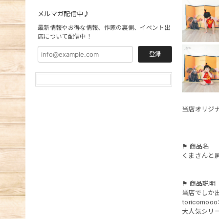
メルマガ配信中♪
最新情報やお得な情報、作家の裏側、イベント出
店について配信中！
登録
当店オリジ
⚑ 商品名
くまさんと
⚑ 商品説明
当店でしか
toricom
大人気シリ