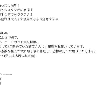
貼るだけ簡単！
おうちスタジオの完成♪
苦手な方でもラクラク♪
ら座れば大人まで使用できる大きさです＊
JAPAN
による印刷で、
ぐ、ヒートカット※を採用。
として7年勤めていた旗屋さんに、印刷をお願いしています。
る素敵な職人が1枚1枚丁寧に作成し、皆様の元へお届けいたします。
ト(熱によるほつれ止め)
-------
句
日