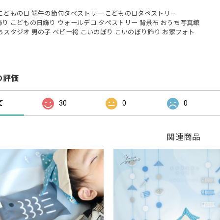
】
こどもの日 端午の節句タペストリー こどもの日タペストリー
り こどもの日飾り ウォールデコ タペストリー 背景布 おうち写真館
ちスタジオ 男の子 ベビー袴 こいのぼり こいのぼり飾り お家フォト
の評価
て
30
0
0
関連商品