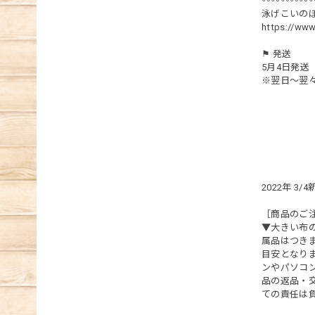
〰︎〰︎〰︎〰︎〰︎〰
泳げこいのぼ
https://ww
⚑ 発送
5月4日発送
※翌日～翌
2022年 3/
［商品のご
▼大きい布
属品はつき
目安となりま
ンやパソコ
品の返品・
ての責任は