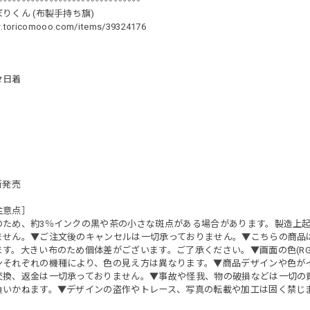
︎〰︎〰︎〰︎〰︎〰︎〰︎〰︎〰︎〰︎〰︎〰︎〰︎〰︎〰︎〰︎
りくん (布製手持ち旗)
w.toricomooo.com/items/39324176
々日着
4新発売
注意点］
のため、約3％インクの黒や茶の小さな斑点がある場合があります。製造上
ません。▼ご注文後のキャンセルは一切承っておりません。▼こちらの商品
す。大きい布のため個体差がございます。ご了承ください。▼画面の色(RGB
ンそれぞれの機種により、色の見え方は異なります。▼商品デザインや色が
交換、返金は一切承っておりません。▼事故や怪我、物の破損などは一切の
負いかねます。▼デザインの盗作やトレース、写真の転載や加工は固く禁じ