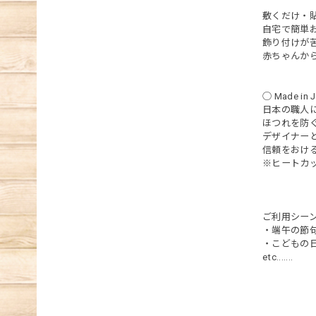
敷くだけ・
自宅で簡単
飾り付けが
赤ちゃんか
◯ Made in 
日本の職人
ほつれを防
デザイナー
信頼をおけ
※ヒートカッ
ご利用シーン ---
・端午の節
・こどもの
etc.......