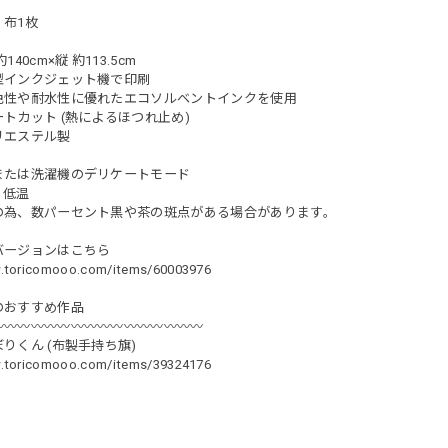
布1枚
40cm×縦 約113.5cm
型インクジェット機で印刷
耐水性に優れたエコソルベントインクを使用
トカット (熱によるほつれ止め)
リエステル製
または洗濯機のデリケートモード
：低温
の為、数パーセント黒や茶の斑点がある場合があります。
バージョンはこちら
w.toricomooo.com/items/60003976
のおすすめ作品
︎〰︎〰︎〰︎〰︎〰︎〰︎〰︎〰︎〰︎〰︎〰︎〰︎〰︎〰︎〰︎
りくん (布製手持ち旗)
w.toricomooo.com/items/39324176