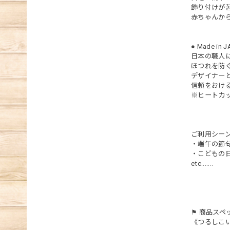
飾り付けが
赤ちゃんか
● Made in 
日本の職人
ほつれを防
デザイナー
信頼をおけ
※ヒートカッ
ご利用シーン ---
・端午の節
・こどもの
etc.......
⚑ 商品スペ
《つるしこ