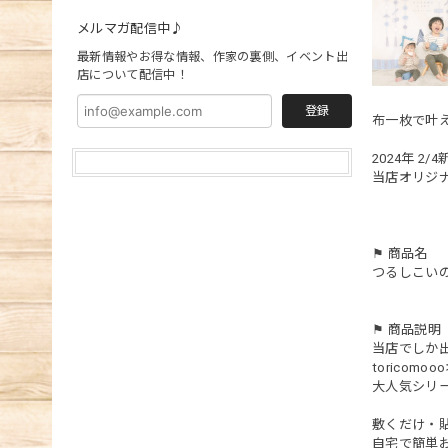
メルマガ配信中♪
最新情報やお得な情報、作家の裏側、イベント出
店について配信中！
登録
布一枚で叶
2024年 2/
当店オリジ
⚑ 商品名
つるしこい
⚑ 商品説明
当店でしか
toricom
大人気シリ
敷くだけ・
自宅で簡単