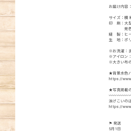
お届け内容：
サイズ：横 約1
印 刷：大
発色性や
縫 製：ヒー
生 地：ポ
※お洗濯：
※アイロン
※大きい布
★背景水色
https://ww
★写真掲載
〰︎〰︎〰︎〰︎〰︎〰
泳げこいのぼ
https://ww
⚑ 発送
5月1日