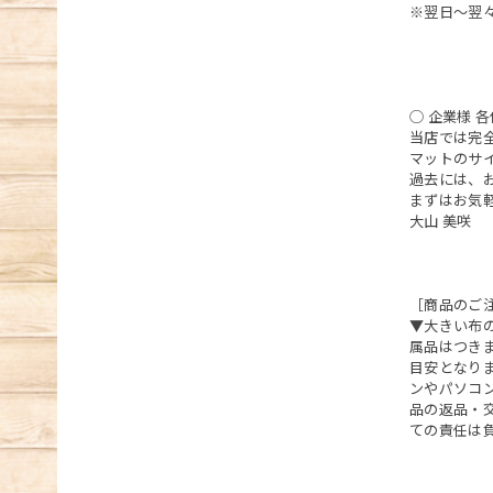
※翌日～翌
◯ 企業様 各
当店では完
マットのサ
過去には、
まずはお気
大山 美咲
［商品のご
▼大きい布
属品はつき
目安となりま
ンやパソコ
品の返品・
ての責任は