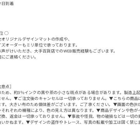
々日到着
位 ◯
全オリジナルデザインマットの作成や、
イズオーダーもミリ単位で承っております。
お声がけいただき、大手百貨店でのWEB販売経験もございます。
軽にご連絡ください。
注意点］
のため、約3％インクの黒や茶の小さな斑点がある場合があります。製造上
ません。▼ご注文後のキャンセルは一切承っておりません。▼こちらの商品
す。大きい布のため個体差がございます。ご了承ください。▼画面の色(RGB
ンそれぞれの機種により、色の見え方は異なります。▼商品デザインや色が
交換、返金は一切承っておりません。▼事故や怪我、物の破損などは一切の
負いかねます。▼デザインの盗作やトレース、写真の転載や加工は固く禁じ