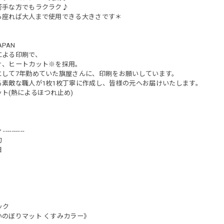
苦手な方でもラクラク♪
ら座れば大人まで使用できる大きさです＊
JAPAN
による印刷で、
ぐ、ヒートカット※を採用。
として7年勤めていた旗屋さんに、印刷をお願いしています。
る素敵な職人が1枚1枚丁寧に作成し、皆様の元へお届けいたします。
ト(熱によるほつれ止め)
-------
句
日
ック
いのぼりマット くすみカラー》